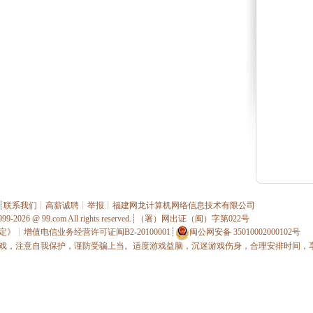
┊
联系我们
┊
高薪诚聘
┊
举报
┊
福建网龙计算机网络信息技术有限公司
1999-2026 @
99.com
All rights reserved.┊（署）网出证（闽）字第022号
定》
┊
增值电信业务经营许可证闽B2-20100001
┊
闽公网安备 35010002000102号
戏，注意自我保护，谨防受骗上当。适度游戏益脑，沉迷游戏伤身，合理安排时间，