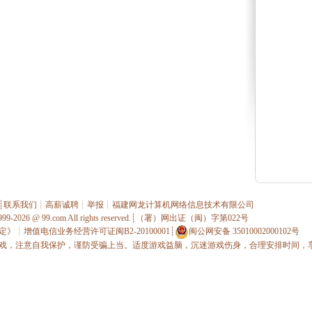
┊
联系我们
┊
高薪诚聘
┊
举报
┊
福建网龙计算机网络信息技术有限公司
1999-2026 @
99.com
All rights reserved.┊（署）网出证（闽）字第022号
定》
┊
增值电信业务经营许可证闽B2-20100001
┊
闽公网安备 35010002000102号
戏，注意自我保护，谨防受骗上当。适度游戏益脑，沉迷游戏伤身，合理安排时间，