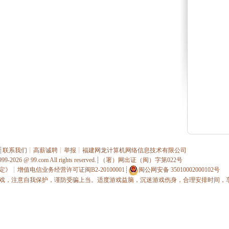
┊
联系我们
┊
高薪诚聘
┊
举报
┊
福建网龙计算机网络信息技术有限公司
1999-2026 @
99.com
All rights reserved.┊（署）网出证（闽）字第022号
定》
┊
增值电信业务经营许可证闽B2-20100001
┊
闽公网安备 35010002000102号
戏，注意自我保护，谨防受骗上当。适度游戏益脑，沉迷游戏伤身，合理安排时间，