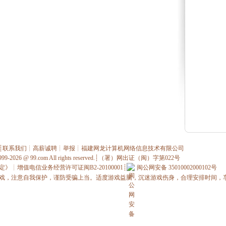
┊
联系我们
┊
高薪诚聘
┊
举报
┊
福建网龙计算机网络信息技术有限公司
1999-2026 @
99.com
All rights reserved.┊（署）网出证（闽）字第022号
定》
┊
增值电信业务经营许可证闽B2-20100001
┊
闽公网安备 35010002000102号
戏，注意自我保护，谨防受骗上当。适度游戏益脑，沉迷游戏伤身，合理安排时间，