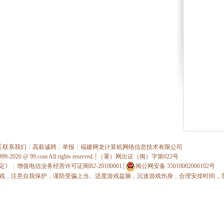
┊
联系我们
┊
高薪诚聘
┊
举报
┊
福建网龙计算机网络信息技术有限公司
1999-2026 @
99.com
All rights reserved.┊（署）网出证（闽）字第022号
定》
┊
增值电信业务经营许可证闽B2-20100001
┊
闽公网安备 35010002000102号
戏，注意自我保护，谨防受骗上当。适度游戏益脑，沉迷游戏伤身，合理安排时间，